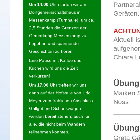
Partnera
Um 14.00
Uhr starten wir am
Geräten.
Dorfgemeinschaftshaus in
Messenkamp (Turnhalle), um ca.
2,5 Stunden die Grenzen der
ACHTUN
Gemarkung Messenkamp zu
Aktuell i
begehen und spannende
aufgenom
Geschichten zu hören.
Chiara 
Eine Pause mit Kaffee und
Kuchen wird uns die Zeit
verkürzen!
Übungs
Um 17.00 Uhr
treffen wir uns
Maiken 
dann auf der Hofstelle von Udo
Noss
Meyer zum fröhlichen Abschluss.
Grillgut und Schankwagen
werden bereit stehen; auch für
alle, die nicht beim Wandern
Übungs
teilnehmen konnten.
Greta Gä