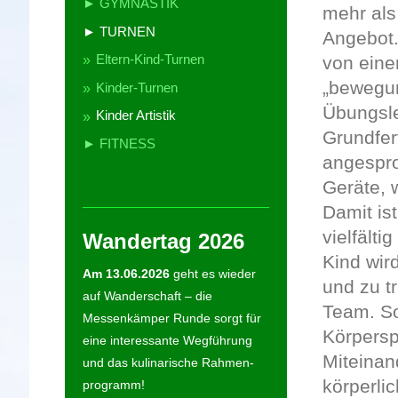
► GYMNASTIK
mehr als
► TURNEN
Angebot.
Eltern-Kind-Turnen
von ein
„bewegun
Kinder-Turnen
Übungsle
Kinder Artistik
Grundfer
► FITNESS
angespro
Geräte, 
Damit ist
vielfält
Wandertag 2026
Kind wir
Am 13.06.2026
geht es wieder
und zu t
auf Wanderschaft – die
Team. So
Messenkämper Runde sorgt für
Körpersp
eine interessante Wegführung
Miteinan
und das kulinarische Rahmen-
körperli
programm!