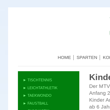
HOME
SPARTEN
KO
Kinde
► TISCHTENNIS
Der MTV
► LEICHTATHLETIK
Anfang 
► TAEKWONDO
Kinder A
► FAUSTBALL
ab 6 Jah