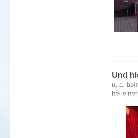
Und hie
u. a. be
bei eine