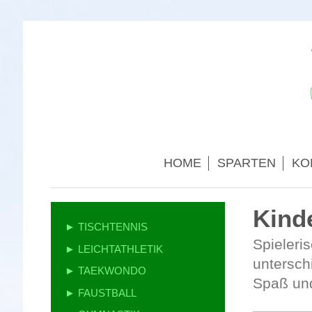
HOME
SPARTEN
KO
Kind
► TISCHTENNIS
Spieleri
► LEICHTATHLETIK
untersc
► TAEKWONDO
Spaß un
► FAUSTBALL