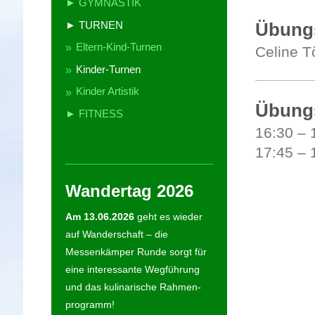
► GYMNASTIK
► TURNEN
Übungs
Eltern-Kind-Turnen
Celine T
Kinder-Turnen
Kinder Artistik
Übung
► FITNESS
16:30 –
17:45 –
Wandertag 2026
Am 13.06.2026
geht es wieder
auf Wanderschaft – die
Messenkämper Runde sorgt für
eine interessante Wegführung
und das kulinarische Rahmen-
programm!