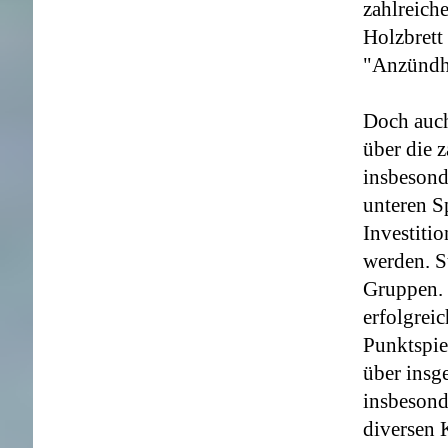
zahlreich
Holzbret
"Anzündho
Doch auch 
über die 
insbesond
unteren Sp
Investiti
werden.
S
Gruppen. 
erfolgrei
Punktspie
über insg
insbesond
diversen 