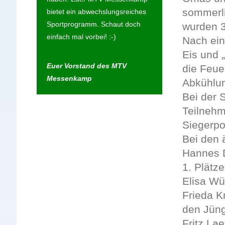
sommerl
bietet ein abwechslungsreiches
Sportprogramm. Schaut doch
wurden 3
einfach mal vorbei! :-)
Nach ei
Eis und 
Euer Vorstand des MTV
die Feue
Messenkamp
Abkühlun
Bei der 
Teilnehm
Siegerpo
Bei den 
Hannes D
1. Plätz
Elisa Wü
Frieda K
den Jüng
Fritz Lae