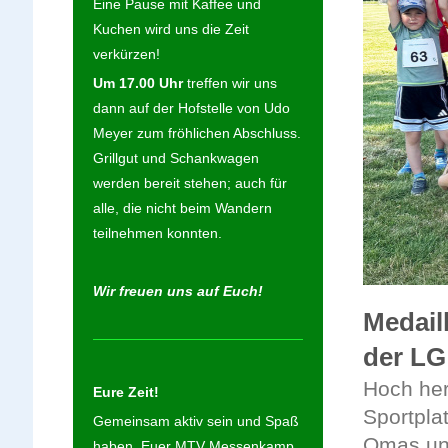
Eine Pause mit Kaffee und
Kuchen wird uns die Zeit
verkürzen!
Um 17.00 Uhr
treffen wir uns
dann auf der Hofstelle von Udo
Meyer zum fröhlichen Abschluss.
Grillgut und Schankwagen
werden bereit stehen; auch für
alle, die nicht beim Wandern
teilnehmen konnten.
Wir freuen uns auf Euch!
Medail
der L
Hoch her
Eure Zeit!
Sportpla
Gemeinsam aktiv sein und Spaß
Omas und
haben. Euer MTV Messenkamp