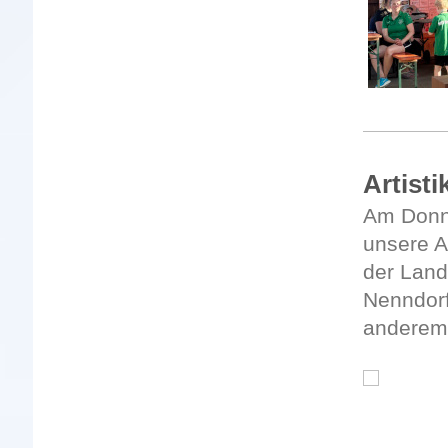
Artist
Am Donne
unsere Ar
der Land
Nenndorf
anderem 