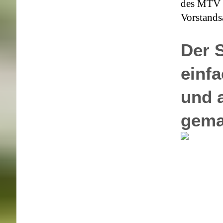
des MTV 
Vorstands
Der 
einfa
und 
gema