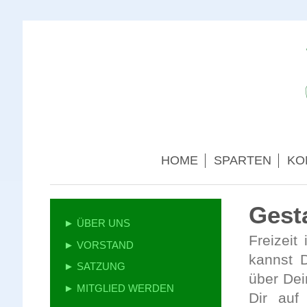
HOME
SPARTEN
KO
Gesta
► ÜBER UNS
Freizeit
► VORSTAND
kannst 
► SATZUNG
über De
► MITGLIED WERDEN
Dir auf