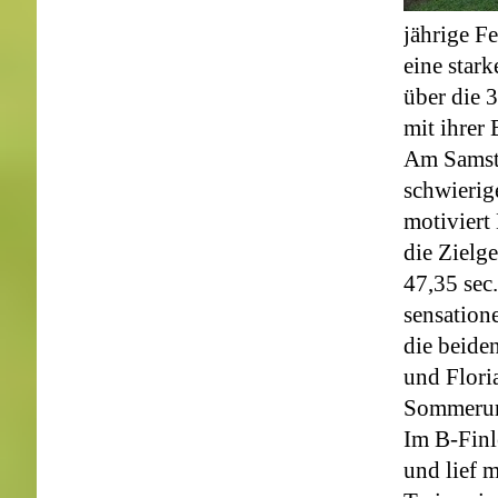
jährige 
eine star
über die 
mit ihrer 
Am Samsta
schwierig
motiviert
die Zielg
47,35 sec.
sensation
die beiden
und Flori
Sommerurl
Im B-Finl
und lief m