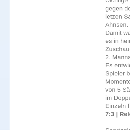
wichtige
gegen d
letzen S
Ahnsen.
Damit wa
es in he
Zuschau
2. Mann
Es entwi
Spieler 
Momenten
von 5 Sä
im Doppe
Einzeln 
7:3 | Re