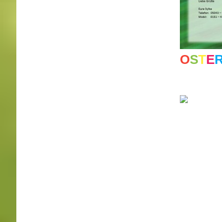
O
S
T
E