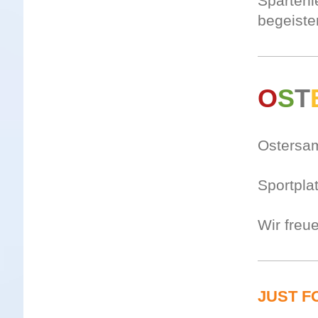
Spartenl
begeiste
O
S
T
Osters
Sportpl
Wir freu
JUST F