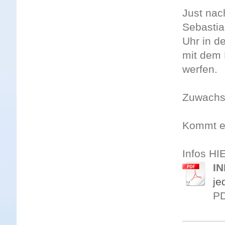
Just nac
Sebastia
Uhr in d
mit dem 
werfen.
Zuwachs i
Kommt e
Infos HI
I
je
PD