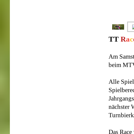
TT
R
a
c
Am Sams
beim MTV
Alle Spie
Spielberec
Jahrgangs
nächster 
Turnbierk
Das Race 