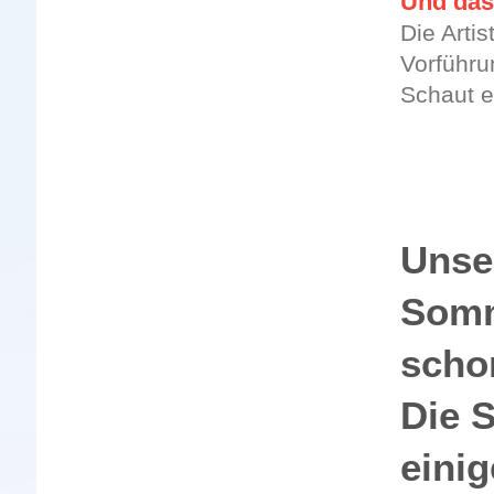
Und das
Die Arti
Vorführu
Schaut e
Unser
Somm
schon
Die 
eini